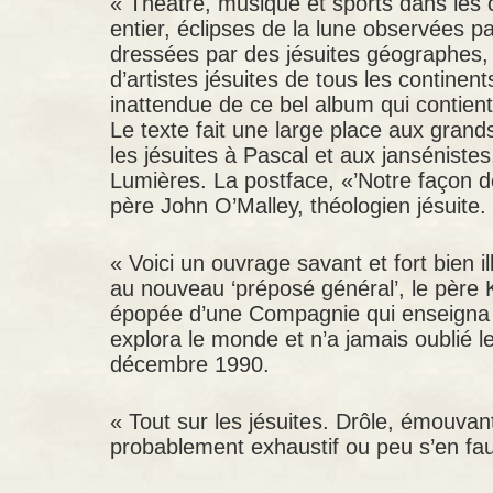
« Théâtre, musique et sports dans les 
entier, éclipses de la lune observées pa
dressées par des jésuites géographes, 
d’artistes jésuites de tous les continents
inattendue de ce bel album qui contien
Le texte fait une large place aux grand
les jésuites à Pascal et aux janséniste
Lumières. La postface, «’Notre façon d
père John O’Malley, théologien jésuite.
«
Voici un ouvrage savant et fort bien i
au nouveau ‘préposé général’, le père 
épopée d’une Compagnie qui enseigna l
explora le monde et n’a jamais oublié 
décembre 1990.
« Tout sur les jésuites. Drôle, émouvan
probablement exhaustif ou peu s’en fa