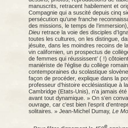
manuscrits, retracent habilement et orig
Compagnie qui a suscité depuis cinq si
persécution qu’une franche reconnais
des missions, le temps de l’immersion)
Dieu
retrace la voie des disciples d’Ig
toutes les cultures, on les distingue, d
jésuite, dans les moindres recoins de l
vin californien, un prospectus de collèg
de femmes qui réussissent’ ( !) côtoien
maniériste de l’église du collège romain
contemporaines du scolastique slovène
façon de procéder, explique dans la po
professeur d’histoire ecclésiastique à l
Cambridge (Etats-Unis), n’a jamais été
avant tout dynamique. » On s’en convai
ouvrage, car c’est bien l’esprit d’entr
solitaires. » Jean-Michel Dumay,
Le M
e