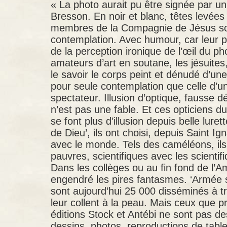
« La photo aurait pu être signée par un 
Bresson. En noir et blanc, têtes levées 
membres de la Compagnie de Jésus son
contemplation. Avec humour, car leur pie
de la perception ironique de l’œil du 
amateurs d’art en soutane, les jésuites,
le savoir le corps peint et dénudé d’un
pour seule contemplation que celle d’un
spectateur. Illusion d’optique, fausse 
n’est pas une fable. Et ces opticiens d
se font plus d’illusion depuis belle luret
de Dieu’, ils ont choisi, depuis Saint I
avec le monde. Tels des caméléons, ils
pauvres, scientifiques avec les scientif
Dans les collèges ou au fin fond de l’A
engendré les pires fantasmes. ‘Armée se
sont aujourd’hui 25 000 disséminés à t
leur collent à la peau. Mais ceux que 
éditions Stock et Antébi ne sont pas de
dessins, photos, reproductions de tabl