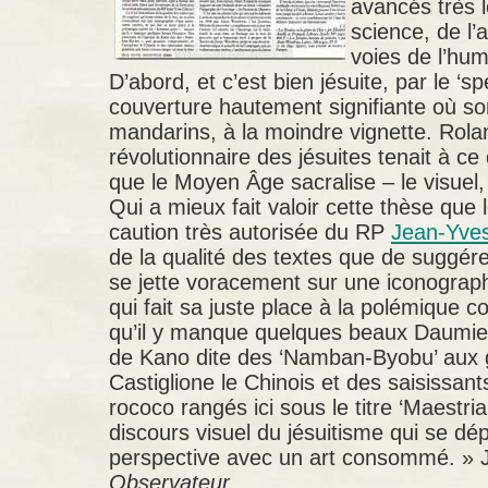
avancés très l
science, de l’a
voies de l’hu
D’abord, et c’est bien jésuite, par le ‘spe
couverture hautement signifiante où s
mandarins, à la moindre vignette. Rola
révolutionnaire des jésuites tenait à ce q
que le Moyen Âge sacralise – le visuel,
Qui a mieux fait valoir cette thèse que 
caution très autorisée du RP
Jean-Yve
de la qualité des textes que de suggére
se jette voracement sur une iconographi
qui fait sa juste place à la polémique 
qu’il y manque quelques beaux Daumie
de Kano dite des ‘Namban-Byobu’ aux 
Castiglione le Chinois et des saisissan
rococo rangés ici sous le titre ‘Maestria d
discours visuel du jésuitisme qui se dép
perspective avec un art consommé. » 
Observateur
.