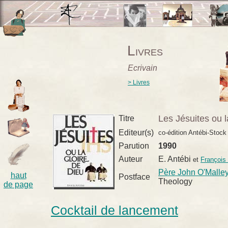
L
IVRES
Ecrivain
> Livres
Les Jésuites ou l
Titre
Editeur(s)
co-édition Antébi-Stock
Parution
1990
Auteur
E. Antébi
et
François
Père John O'Malle
haut
Postface
Theology
de page
Cocktail de lancement