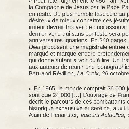
« Pour fêter dignement le 450
anniver
la Compagnie de Jésus par le Pape Paul
en reste. Du plus humble fascicule au pre
désireux de mieux connaître ces jésuite
irritent devrait trouver de quoi assouv
dernier venu qui sans conteste sera 
anniversaires ignatiens. En 240 pages
Dieu
proposent une magistrale entrée d
marqué et marque encore profondément 
qui donne autant à voir qu’à lire. Un tr
aux auteurs de réunir une iconographie
Bertrand Révillion,
La Croix
, 26 octobr
« En 1965, le monde comptait 36 000 jés
sont que 24 000.[…] L’ouvrage de Fran
décrit le parcours de ces combattants de
historique exhaustive et sereine, aux ill
Alain de Penanster,
Valeurs Actuelles
,